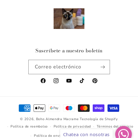
Suscríbete a nuestro boletín
Correo electrónico
Facebook
Instagram
YouTube
TikTok
Pinterest
Formas
de
© 2026,
Boho Almendra Macrame
Tecnología de Shopify
pago
Política de reembolso
Política de privacidad
Términos del servicio
Chatea con nosotras
Política de envío
Información de contacto