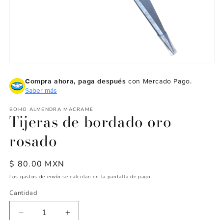
Abrir
elemento
Compra ahora, paga después
con Mercado Pago.
multimedia
1
Saber más
en
una
BOHO ALMENDRA MACRAME
ventana
Tijeras de bordado oro
modal
rosado
Precio
$ 80.00 MXN
habitual
Los
gastos de envío
se calculan en la pantalla de pago.
Cantidad
Reducir
Aumentar