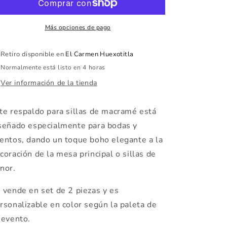
de
de
Boda
Boda
en
en
Más opciones de pago
Macramé
Macramé
30x68cm
30x68cm
Retiro disponible en
El Carmen Huexotitla
|
|
Normalmente está listo en 4 horas
Set
Set
de
de
Ver información de la tienda
2
2
te respaldo para sillas de macramé está
señado especialmente para bodas y
entos, dando un toque boho elegante a la
coración de la mesa principal o sillas de
nor.
 vende en set de 2 piezas y es
rsonalizable en color según la paleta de
 evento.