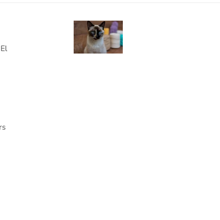
El
m
rs