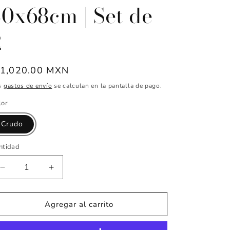
30x68cm | Set de
2
ecio
 1,020.00 MXN
abitual
s
gastos de envío
se calculan en la pantalla de pago.
lor
Crudo
ntidad
Reducir
Aumentar
cantidad
cantidad
para
para
Respaldo
Respaldo
Agregar al carrito
para
para
Sillas
Sillas