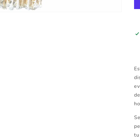
Es
di
ev
de
Compra ahora y paga a meses sin
ho
tarjeta de crédito
Se
Agrega tu producto al carrito y
elige pagar con
pe
1
Meses sin Tarjeta.
tu
En tu cuenta de Mercado Pago,
elige la
2