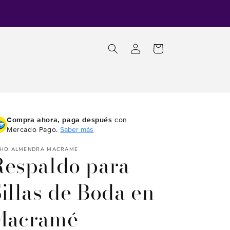
Iniciar
Carrito
sesión
Compra ahora, paga después
con
Mercado Pago.
Saber más
HO ALMENDRA MACRAME
Respaldo para
illas de Boda en
Macramé