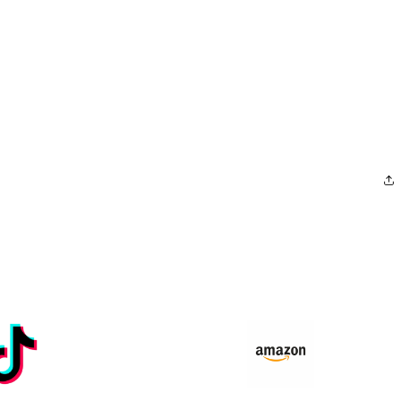
cantidad de meses
y confirma.
Paga mes a mes
con saldo disponible, débito u
3
otros medios.
Crédito sujeto a aprobación.
¿Tienes dudas? Consulta nuestra
Ayuda.