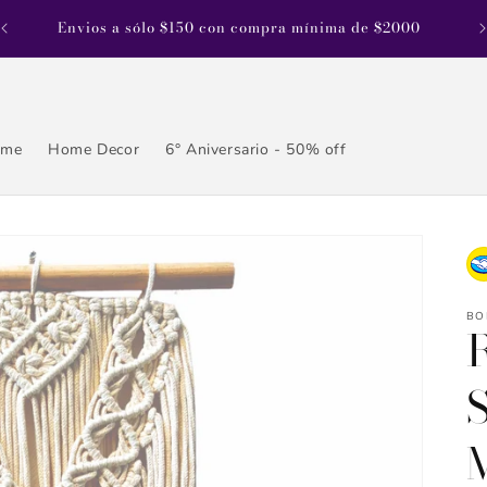
Envios a sólo $150 con compra mínima de $2000
ame
Home Decor
6° Aniversario - 50% off
BO
S