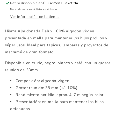
Crudo,
Crudo,
Retiro disponible en
El Carmen Huexotitla
Negro,
Negro,
Normalmente está listo en 4 horas
Blanco
Blanco
y
y
Ver información de la tienda
Café
Café
Hilaza Almidonada Delux 100% algodón virgen,
presentada en malla para mantener los hilos prolijos y
súper lisos. Ideal para tapices, lámparas y proyectos de
macramé de gran formato.
Disponible en crudo, negro, blanco y café, con un grosor
reunido de 38mm.
Composición: algodón virgen
Grosor reunido: 38 mm (+/- 10%)
Rendimiento por kilo: aprox. 4-7 m según color
Presentación: en malla para mantener los hilos
ordenados