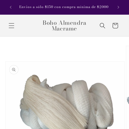
Ir
riar de
directamente
Envios a sólo $150 con compra mínima de $2000
ses
al contenido
Boho Almendra
Carrito
Macrame
Ir
directamente
a la
información
del producto