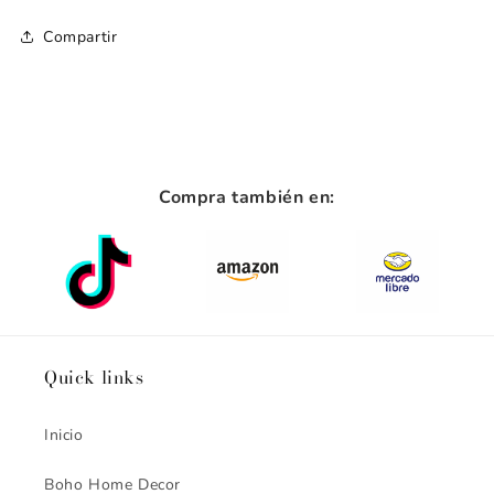
Compartir
Compra ahora y paga a meses
sin tarjeta de crédito
Agrega tu producto al carrito y
elige
1
pagar con Meses sin Tarjeta.
En tu cuenta de Mercado Pago,
elige
2
la cantidad de meses
y confirma.
Compra también en:
Paga mes a mes
con saldo disponible,
3
débito u otros medios.
Crédito sujeto a aprobación.
¿Tienes dudas? Consulta nuestra
Ayuda.
Quick links
Inicio
Boho Home Decor