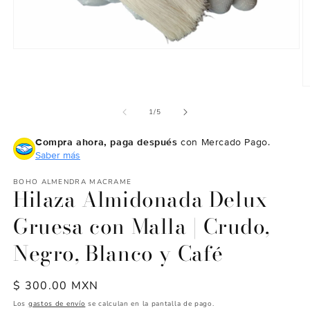
Abrir
elemento
multimedia
1
Ab
en
e
una
m
de
1
/
5
ventana
2
modal
e
Compra ahora, paga después
con Mercado Pago.
u
v
Saber más
m
BOHO ALMENDRA MACRAME
Hilaza Almidonada Delux
Gruesa con Malla | Crudo,
Negro, Blanco y Café
Precio
$ 300.00 MXN
habitual
Los
gastos de envío
se calculan en la pantalla de pago.