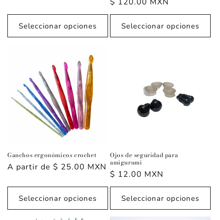
Precio
$ 120.00 MXN
habitual
Seleccionar opciones
Seleccionar opciones
Ganchos ergonómicos crochet
Ojos de seguridad para
amigurumi
Precio
A partir de $ 25.00 MXN
Precio
$ 12.00 MXN
habitual
habitual
Seleccionar opciones
Seleccionar opciones