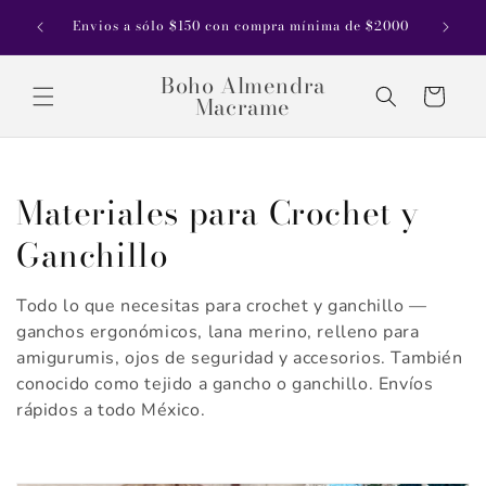
Ir
riar de
directamente
Envios a sólo $150 con compra mínima de $2000
ses
al contenido
Boho Almendra
Carrito
Macrame
C
Materiales para Crochet y
o
Ganchillo
l
Todo lo que necesitas para crochet y ganchillo —
e
ganchos ergonómicos, lana merino, relleno para
amigurumis, ojos de seguridad y accesorios. También
c
conocido como tejido a gancho o ganchillo. Envíos
c
rápidos a todo México.
i