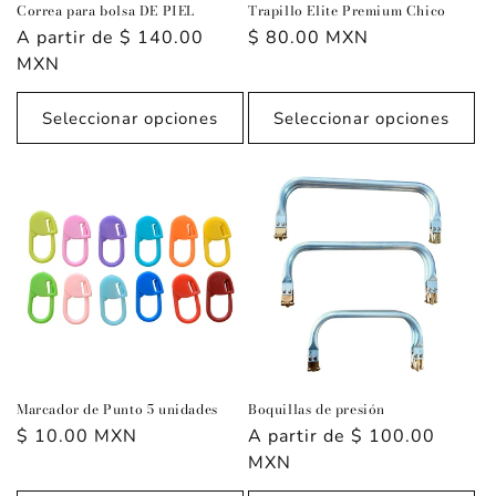
Correa para bolsa DE PIEL
Trapillo Elite Premium Chico
Precio
A partir de $ 140.00
Precio
$ 80.00 MXN
habitual
MXN
habitual
Seleccionar opciones
Seleccionar opciones
Marcador de Punto 5 unidades
Boquillas de presión
Precio
$ 10.00 MXN
Precio
A partir de $ 100.00
habitual
habitual
MXN