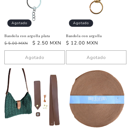
Agotado
Agotado
Bandola con argolla plata
Bandola con argolla
Precio
Precio
$ 2.50 MXN
Precio
$ 12.00 MXN
$ 5.00 MXN
habitual
de
habitual
oferta
Agotado
Agotado