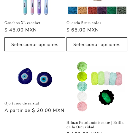
Ganchos XL crochet
Cuenda 2 mm color
Precio
$ 45.00 MXN
Precio
$ 65.00 MXN
habitual
habitual
Seleccionar opciones
Seleccionar opciones
Ojo turco de cristal
Precio
A partir de $ 20.00 MXN
habitual
Hilaza Fotoluminiscente | Brilla
en la Oscuridad