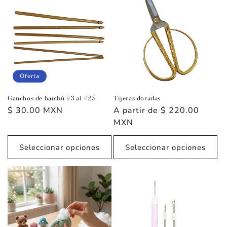
Oferta
Ganchos de bambú #3 al #25
Tijeras doradas
Precio
$ 30.00 MXN
Precio
A partir de $ 220.00
de
habitual
MXN
oferta
Seleccionar opciones
Seleccionar opciones