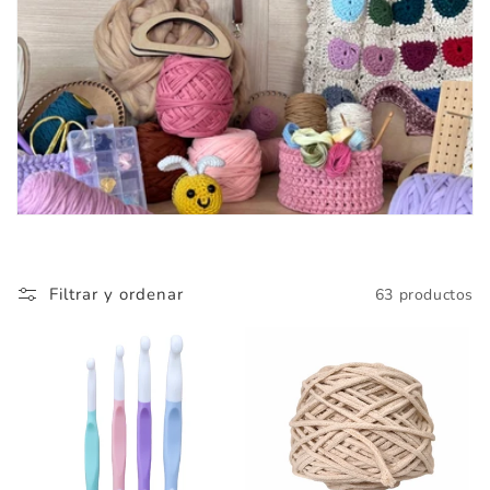
ó
n
:
Filtrar y ordenar
63 productos