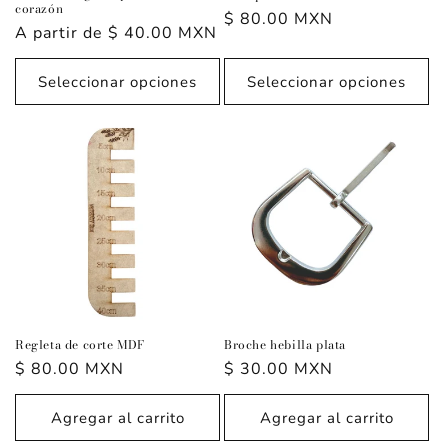
corazón
Precio
$ 80.00 MXN
Precio
A partir de $ 40.00 MXN
habitual
habitual
Seleccionar opciones
Seleccionar opciones
Regleta de corte MDF
Broche hebilla plata
Precio
$ 80.00 MXN
Precio
$ 30.00 MXN
habitual
habitual
Agregar al carrito
Agregar al carrito