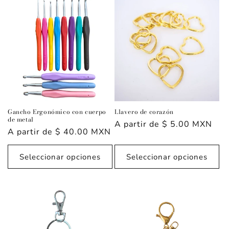
Gancho Ergonómico con cuerpo
Llavero de corazón
de metal
Precio
A partir de $ 5.00 MXN
Precio
A partir de $ 40.00 MXN
habitual
habitual
Seleccionar opciones
Seleccionar opciones